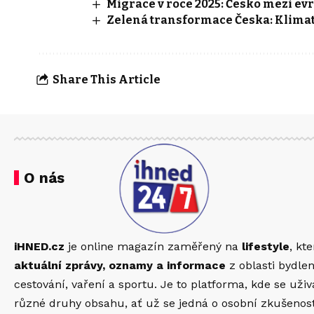
Migrace v roce 2025: Česko mezi ev
Zelená transformace Česka: Klimati
Share This Article
O nás
iHNED.cz
je online magazín zaměřený na
lifestyle
, kt
aktuální zprávy, oznamy a informace
z oblasti bydlen
cestování, vaření a sportu. Je to platforma, kde se uži
různé druhy obsahu, ať už se jedná o osobní zkušenosti,