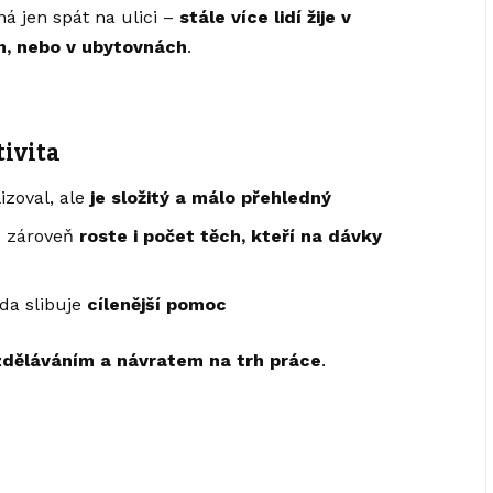
 jen spát na ulici –
stále více lidí žije v
h, nebo v ubytovnách
.
tivita
izoval, ale
je složitý a málo přehledný
le zároveň
roste i počet těch, kteří na dávky
áda slibuje
cílenější pomoc
zděláváním a návratem na trh práce
.