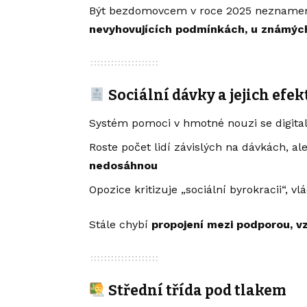
Být bezdomovcem v roce 2025 neznamená
nevyhovujících podmínkách, u známýc
Sociální dávky a jejich efek
Systém pomoci v hmotné nouzi se digital
Roste počet lidí závislých na dávkách, a
nedosáhnou
Opozice kritizuje „sociální byrokracii“, vl
Stále chybí
propojení mezi podporou, v
Střední třída pod tlakem