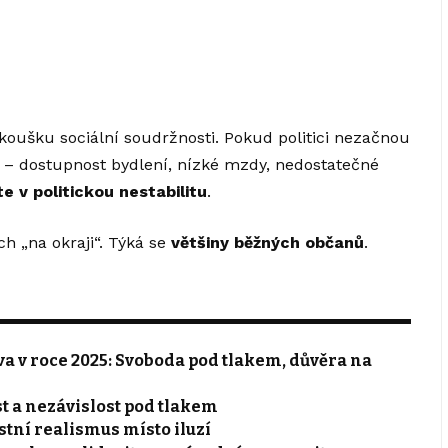
koušku sociální soudržnosti. Pokud politici nezačnou
i – dostupnost bydlení, nízké mzdy, nedostatečné
te v politickou nestabilitu
.
h „na okraji“. Týká se
většiny běžných občanů
.
a v roce 2025: Svoboda pod tlakem, důvěra na
st a nezávislost pod tlakem
stní realismus místo iluzí