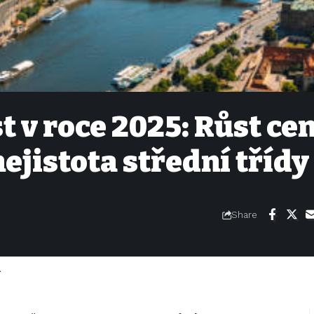
 v roce 2025: Růst cen
ejistota střední třídy
Share
l