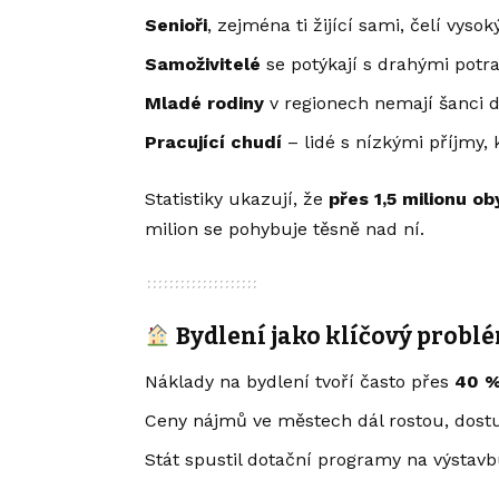
Senioři
, zejména ti žijící sami, čelí vy
Samoživitelé
se potýkají s drahými potra
Mladé rodiny
v regionech nemají šanci 
Pracující chudí
– lidé s nízkými příjmy, 
Statistiky ukazují, že
přes 1,5 milionu o
milion se pohybuje těsně nad ní.
Bydlení jako klíčový probl
Náklady na bydlení tvoří často přes
40 %
Ceny nájmů ve městech dál rostou, dost
Stát spustil dotační programy na výstavbu