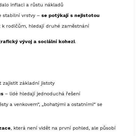
lo inflaci a růstu nákladů
e stabilní vrstvy –
se potýkají s nejistotou
ět k rodičům, hledají druhé zaměstnání
afický vývoj a sociální kohezi
.
zajistit základní jistoty
us
– lidé hledají jednoduchá řešení
ěsty a venkovem“, „bohatými a ostatními“ se
izace
, která není vidět na první pohled, ale působí