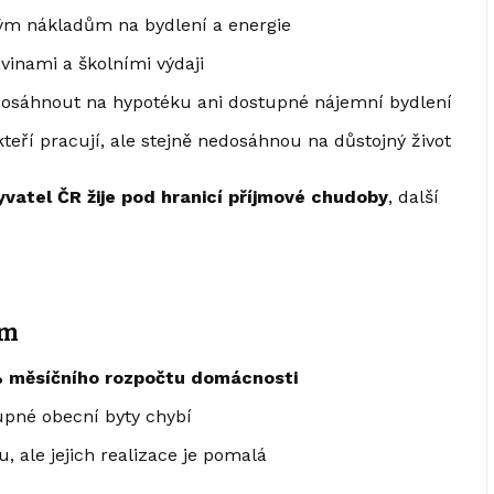
sokým nákladům na bydlení a energie
vinami a školními výdaji
dosáhnout na hypotéku ani dostupné nájemní bydlení
kteří pracují, ale stejně nedosáhnou na důstojný život
byvatel ČR žije pod hranicí příjmové chudoby
, další
ém
 měsíčního rozpočtu domácnosti
upné obecní byty chybí
, ale jejich realizace je pomalá