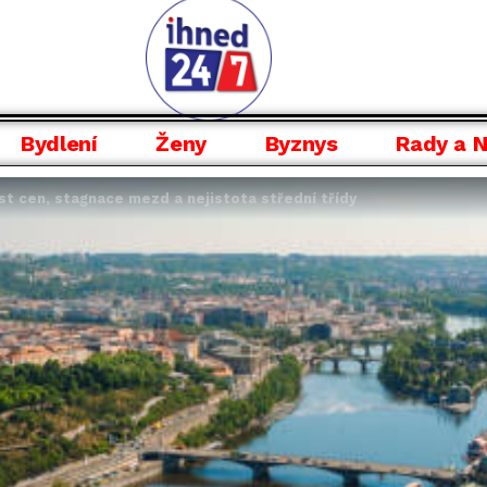
Bydlení
Ženy
Byznys
Rady a 
st cen, stagnace mezd a nejistota střední třídy