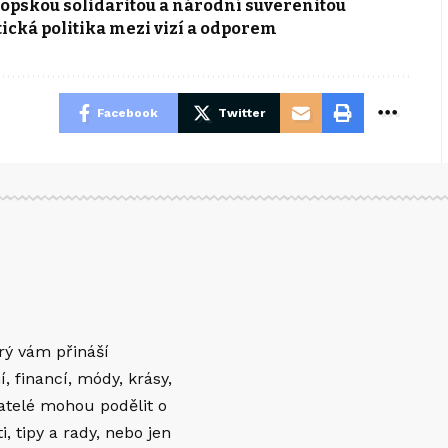
ropskou solidaritou a národní suverenitou
cká politika mezi vizí a odporem
Facebook
Twitter
erý vám přináší
í, financí, módy, krásy,
vatelé mohou podělit o
 tipy a rady, nebo jen