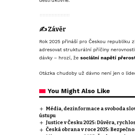
destruktivně.
✍️
Závěr
Rok 2025 přináší pro Českou republiku z
adresovat strukturální příčiny nerovnost
dávky – hrozí, že
sociální napětí přeros
Otázka chudoby už dávno není jen o lidec
You Might Also Like
Média, dezinformace a svoboda slov
ústupu
Justice v Česku 2025: Důvěra, rychlo
Česká obrana v roce 2025: Bezpečno