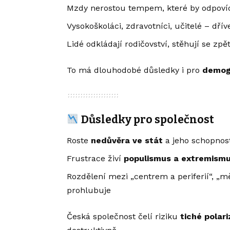
Mzdy nerostou tempem, které by odpovída
Vysokoškoláci, zdravotníci, učitelé – dřív
Lidé odkládají rodičovství, stěhují se zp
To má dlouhodobé důsledky i pro
demogr
Důsledky pro společnost
Roste
nedůvěra ve stát
a jeho schopnost 
Frustrace živí
populismus a extremism
Rozdělení mezi „centrem a periferií“, „m
prohlubuje
Česká společnost čelí riziku
tiché polar