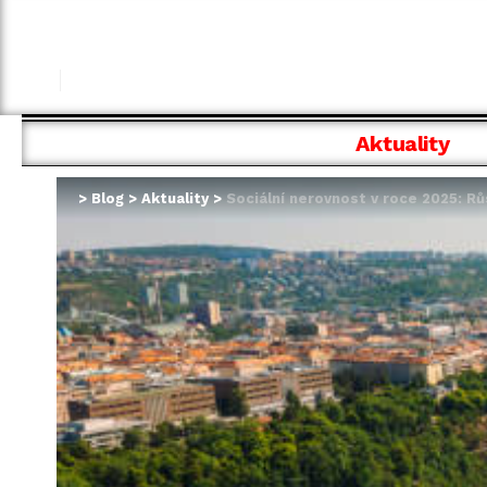
Aktuality
>
Blog
>
Aktuality
>
Sociální nerovnost v roce 2025: Rů