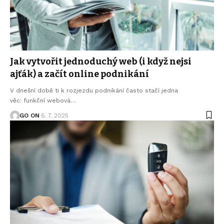
Jak vytvořit jednoduchý web (i když nejsi
ajťák) a začít online podnikání
V dnešní době ti k rozjezdu podnikání často stačí jedna
věc: funkční webová
…
GO ON
5. 7. 2025