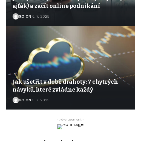
ajťák) a začít online podnikání
GO ON
5. 7. 2025
Jak ušetřit v době drahoty: 7 chytrých
návyků, které zvládne každý
GO ON
5. 7. 2025
- Advertisement -