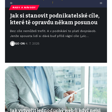
RADY A NÁVODY
Jak si stanovit podnikatelské cíle,
které tě opravdu někam posunou
Bez cíle nemůžeš trefit. A v podnikání to platí dvojnásob.
Jenže spousta lidí si dává buď příliš vágní cíle („víc
…
GO ON
4. 7. 2025
Jak vytvořit jednoduchý web (i když nejsi