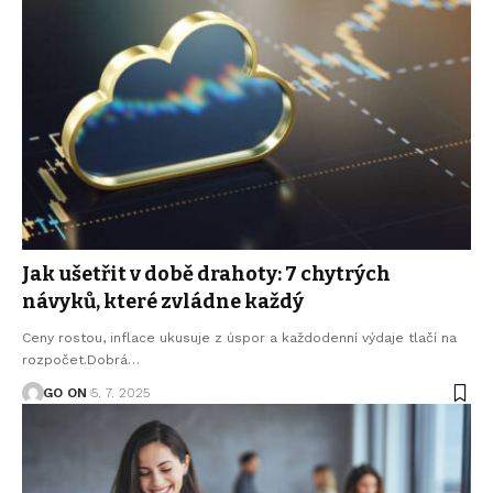
Jak ušetřit v době drahoty: 7 chytrých
návyků, které zvládne každý
Ceny rostou, inflace ukusuje z úspor a každodenní výdaje tlačí na
rozpočet.Dobrá
…
GO ON
5. 7. 2025