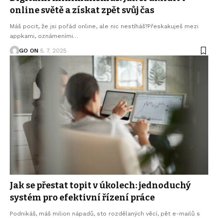
online světě a získat zpět svůj čas
Máš pocit, že jsi pořád online, ale nic nestíháš?Přeskakuješ mezi
appkami, oznámeními
…
GO ON
5. 7. 2025
Jak se přestat topit v úkolech: jednoduchý
systém pro efektivní řízení práce
Podnikáš, máš milion nápadů, sto rozdělaných věcí, pět e-mailů s