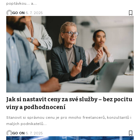
poptávkou… a
…
GO ON
5. 7. 2025
Jak si nastavit ceny za své služby – bez pocitu
viny a podhodnocení
Stanovit si správnou cenu je pro mnoho freelancerů, konzultantů i
malých podnikatelů
…
GO ON
5. 7. 2025