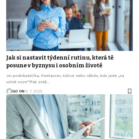
Jak si nastavit týdenní rutinu, která tě
posune v byznysu i osobním životě
Jsi podnikatel/ka, freelancer, tvůrce nebo někdo, kdo jede „na
volné noze“?Pak znáš
…
GO ON
5. 7. 2025