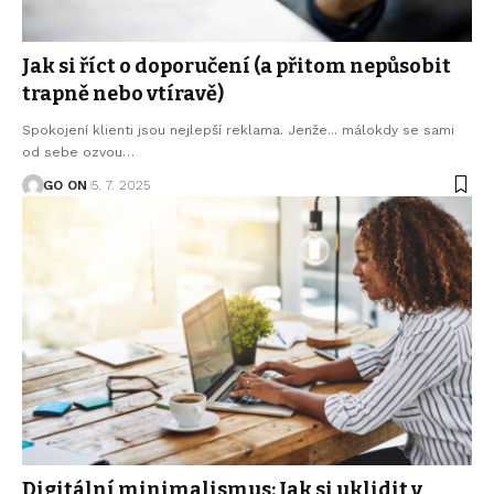
Jak si říct o doporučení (a přitom nepůsobit
trapně nebo vtíravě)
Spokojení klienti jsou nejlepší reklama. Jenže... málokdy se sami
od sebe ozvou
…
GO ON
5. 7. 2025
Digitální minimalismus: Jak si uklidit v