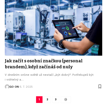
Jak začít s osobní značkou (personal
brandem), když začínáš od nuly
V dnešním online světě už nestačí „být dobrý“. Potřebuješ být
i viditelný a
…
GO ON
5. 7. 2025
1
2
3