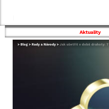
Aktuality
>
Blog
>
Rady a Návody
>
Jak ušetřit v době drahoty: 7