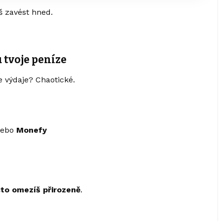
š zavést hned.
 tvoje peníze
e výdaje? Chaotické.
ebo
Monefy
to omezíš přirozeně
.