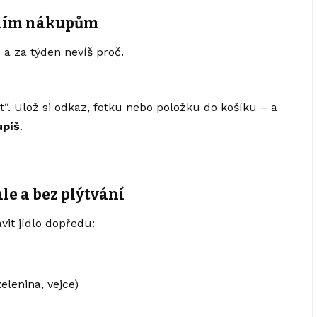
vním nákupům
 a za týden nevíš proč.
“. Ulož si odkaz, fotku nebo položku do košíku – a
upíš
.
le a bez plýtvání
vit jídlo dopředu:
elenina, vejce)