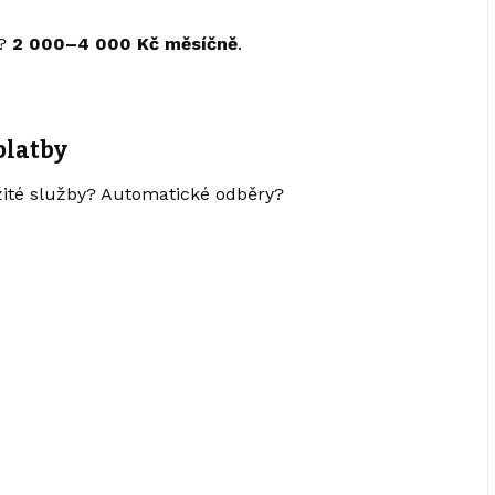
a?
2 000–4 000 Kč měsíčně
.
platby
ité služby? Automatické odběry?