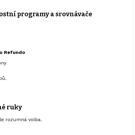
nostní programy a srovnávače
bo Refundo
ony
pů.
hé ruky
le rozumná volba.