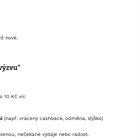
ež nové.
 výzvu“
 o 10 Kč víc
í
(např. vrácený cashback, odměna, dýško)
olenou, nečekané výdaje nebo radost.