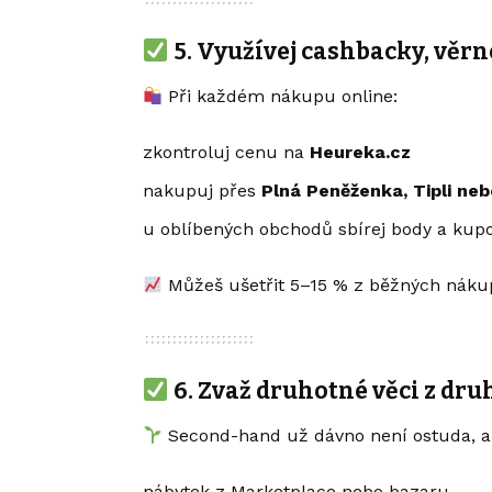
5.
Využívej cashbacky, věr
Při každém nákupu online:
zkontroluj cenu na
Heureka.cz
nakupuj přes
Plná Peněženka, Tipli ne
u oblíbených obchodů sbírej body a kup
Můžeš ušetřit 5–15 % z běžných náku
6.
Zvaž druhotné věci z dru
Second-hand už dávno není ostuda, a
nábytek z Marketplace nebo bazaru