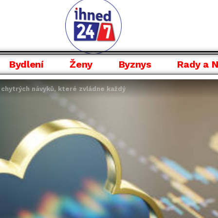
Bydlení
Ženy
Byznys
Rady a 
 chytrých návyků, které zvládne každý