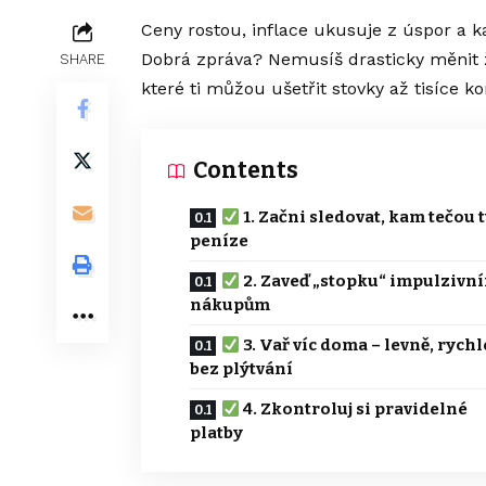
Ceny rostou, inflace ukusuje z úspor a k
Dobrá zpráva? Nemusíš drasticky měnit ži
SHARE
které ti můžou ušetřit stovky až tisíce 
Contents
1. Začni sledovat, kam tečou t
peníze
2. Zaveď „stopku“ impulzivn
nákupům
3. Vař víc doma – levně, rychl
bez plýtvání
4. Zkontroluj si pravidelné
platby