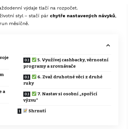
aždodenní výdaje tlačí na rozpočet.
votní styl – stačí pár
chytře nastavených návyků
,
korun měsíčně.
voje
5. Využívej cashbacky, věrnostní
programy a srovnávače
ím
6. Zvaž druhotné věci z druhé
ruky
e a
7. Nastav si osobní „spořící
výzvu“
Shrnutí