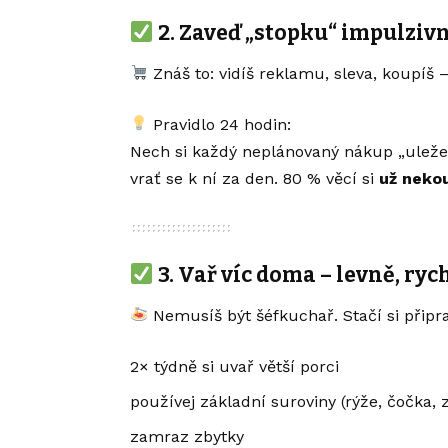
2.
Zaveď „stopku“ impulzi
Znáš to: vidíš reklamu, sleva, koupíš –
Pravidlo 24 hodin:
Nech si každý neplánovaný nákup „uležet
vrať se k ní za den. 80 % věcí si
už neko
3.
Vař víc doma – levně, rych
Nemusíš být šéfkuchař. Stačí si připra
2× týdně si uvař větší porci
používej základní suroviny (rýže, čočka, z
zamraz zbytky