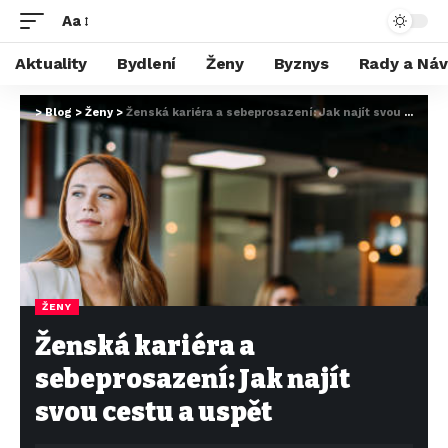
Aa
Aktuality
Bydlení
Ženy
Byznys
Rady a Ná
>
Blog
>
Ženy
>
Ženská kariéra a sebeprosazení: Jak najít svou cestu a uspět
ŽENY
Ženská kariéra a
sebeprosazení: Jak najít
svou cestu a uspět