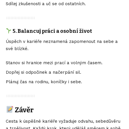
Sdílej zkušenosti a uč se od ostatních.
5. Balancuj práci a osobní život
Úspěch v kariéře neznamená zapomenout na sebe a
své blízké.
Stanov si hranice mezi prací a volným časem.
Dopřej si odpočinek a načerpání sil.
Plánuj čas na rodinu, koníčky i sebe.
Závěr
Cesta k úspěšné kariéře vyžaduje odvahu, sebedůvěru
a trpělivost. Každý krok, který uděláš směrem k sobě,