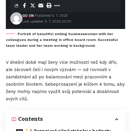
GO ON
Published 5. 7. 2025
Last updated: 5. 7. 2025 20:20
Portrait of beautiful smiling businesswoman with her
colleagues during a meeting in office board room. Successful
team leader and her team working in background.
V dnešní době mají ženy více možností než kdy dřív,
ale zároveň čelí i novým výzvám — od rovnosti v
zaměstnání až po balancování mezi pracovním a
osobním životem. Sebeprosazení je klíčem k tomu, aby
ženy mohly naplno využít svůj potenciál a dosáhnout
svých cílů.
Contents