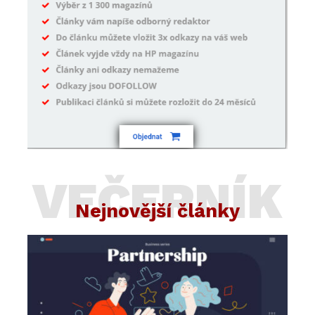
VEČERNÍK
Nejnovější články