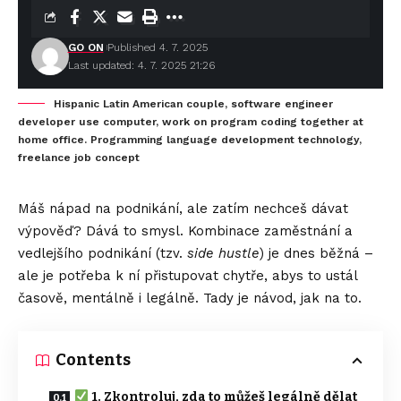
GO ON
Published 4. 7. 2025
Last updated: 4. 7. 2025 21:26
Hispanic Latin American couple, software engineer
developer use computer, work on program coding together at
home office. Programming language development technology,
freelance job concept
Máš nápad na podnikání, ale zatím nechceš dávat
výpověď? Dává to smysl. Kombinace zaměstnání a
vedlejšího podnikání (tzv.
side hustle
) je dnes běžná –
ale je potřeba k ní přistupovat chytře, abys to ustál
časově, mentálně i legálně. Tady je návod, jak na to.
Contents
1. Zkontroluj, zda to můžeš legálně dělat