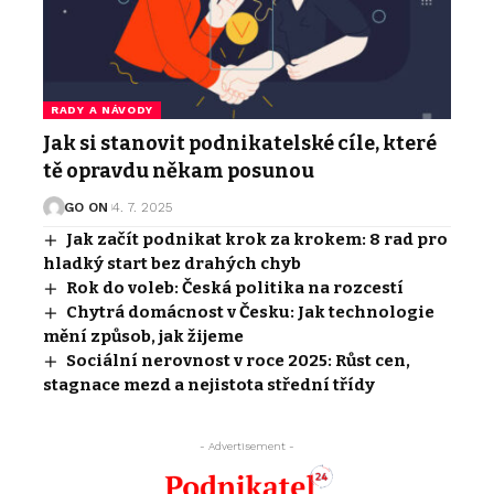
RADY A NÁVODY
Jak si stanovit podnikatelské cíle, které
tě opravdu někam posunou
GO ON
4. 7. 2025
Jak začít podnikat krok za krokem: 8 rad pro
hladký start bez drahých chyb
Rok do voleb: Česká politika na rozcestí
Chytrá domácnost v Česku: Jak technologie
mění způsob, jak žijeme
Sociální nerovnost v roce 2025: Růst cen,
stagnace mezd a nejistota střední třídy
- Advertisement -