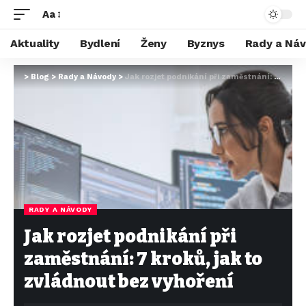
Aa
Aktuality
Bydlení
Ženy
Byznys
Rady a Ná
>
Blog
>
Rady a Návody
>
Jak rozjet podnikání při zaměstnání: 7 kroků, jak to zvládnout bez vyhoření
RADY A NÁVODY
Jak rozjet podnikání při
zaměstnání: 7 kroků, jak to
zvládnout bez vyhoření