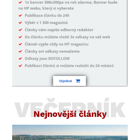
VEČERNÍK
Nejnovější články