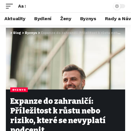
Aa
Aktuality
Bydlení
Ženy
Byznys
Rady a Ná
>
Blog
>
Byznys
>
Expanze do zahraničí: Příležitost k růstu nebo riziko, které se nevyplatí podcenit
BYZNYS
Expanze do zahraničí:
Příležitost k růstu nebo
riziko, které se nevyplatí
podcenit