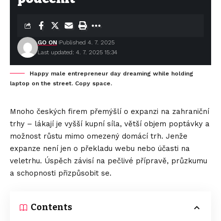
GO ON
Published 4. 7. 2025
Last updated: 4. 7. 2025 15:34
Happy male entrepreneur day dreaming while holding
laptop on the street. Copy space.
Mnoho českých firem přemýšlí o expanzi na zahraniční
trhy – lákají je vyšší kupní síla, větší objem poptávky a
možnost růstu mimo omezený domácí trh. Jenže
expanze není jen o překladu webu nebo účasti na
veletrhu. Úspěch závisí na pečlivé přípravě, průzkumu
a schopnosti přizpůsobit se.
Contents