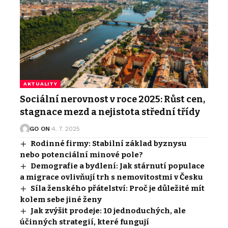
AKTUALITY
Sociální nerovnost v roce 2025: Růst cen,
stagnace mezd a nejistota střední třídy
GO ON
4. 7. 2025
Rodinné firmy: Stabilní základ byznysu
nebo potenciální minové pole?
Demografie a bydlení: Jak stárnutí populace
a migrace ovlivňují trh s nemovitostmi v Česku
Síla ženského přátelství: Proč je důležité mít
kolem sebe jiné ženy
Jak zvýšit prodeje: 10 jednoduchých, ale
účinných strategií, které fungují