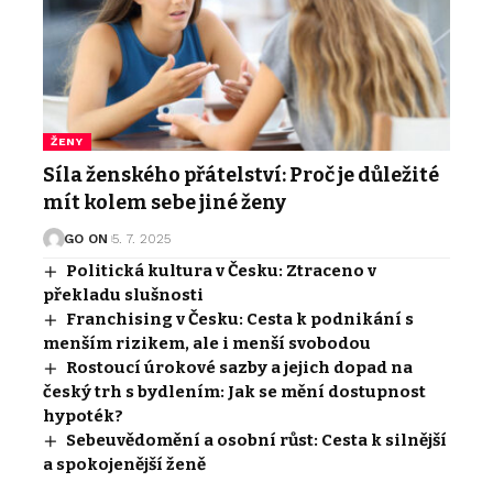
ŽENY
Síla ženského přátelství: Proč je důležité
mít kolem sebe jiné ženy
GO ON
5. 7. 2025
Politická kultura v Česku: Ztraceno v
překladu slušnosti
Franchising v Česku: Cesta k podnikání s
menším rizikem, ale i menší svobodou
Rostoucí úrokové sazby a jejich dopad na
český trh s bydlením: Jak se mění dostupnost
hypoték?
Sebeuvědomění a osobní růst: Cesta k silnější
a spokojenější ženě