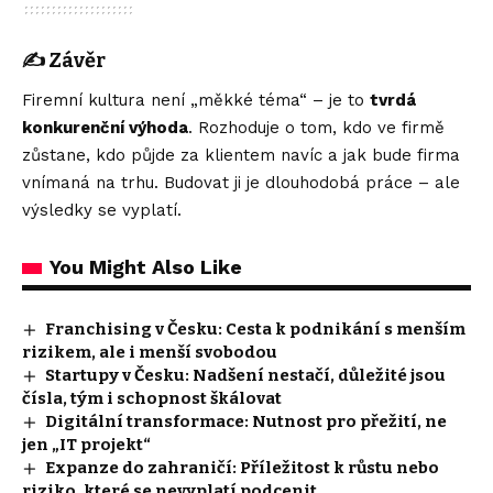
✍️
Závěr
Firemní kultura není „měkké téma“ – je to
tvrdá
konkurenční výhoda
. Rozhoduje o tom, kdo ve firmě
zůstane, kdo půjde za klientem navíc a jak bude firma
vnímaná na trhu. Budovat ji je dlouhodobá práce – ale
výsledky se vyplatí.
You Might Also Like
Franchising v Česku: Cesta k podnikání s menším
rizikem, ale i menší svobodou
Startupy v Česku: Nadšení nestačí, důležité jsou
čísla, tým i schopnost škálovat
Digitální transformace: Nutnost pro přežití, ne
jen „IT projekt“
Expanze do zahraničí: Příležitost k růstu nebo
riziko, které se nevyplatí podcenit