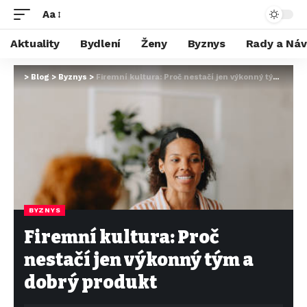
Aa
Aktuality
Bydlení
Ženy
Byznys
Rady a Ná
>
Blog
>
Byznys
>
Firemní kultura: Proč nestačí jen výkonný tým a dobrý produkt
BYZNYS
Firemní kultura: Proč
nestačí jen výkonný tým a
dobrý produkt