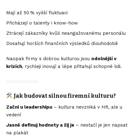
Mají až 50 % vyšší fluktuaci
Přicházejí o talenty i know-how
Ztrácejí zákazníky kvůli neangažovanému personálu
Dosahují horších finančních výsledků dlouhodobě
Naopak firmy s dobrou kulturou jsou
odolnější v
krizích
, rychleji inovují a lépe přitahují schopné lidi.
Jak budovat silnou firemní kulturu?
Začni u leadershipu
– kultura nevzniká v HR, ale u
vedení
Jasně definuj hodnoty a žij je
– nestačí je jen napsat
na plakát