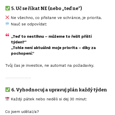
5.
Uč se říkat NE (nebo „teď ne“)
Ne všechno, co přistane ve schránce, je priorita.
Nauč se odpovídat:
„Teď to nestihnu – můžeme to řešit příští
týden?“
„Tohle není aktuálně moje priorita – díky za
pochopení.“
Tvůj čas je investice, ne automat na požadavky.
6.
Vyhodnocuj a upravuj plán každý týden
Každý pátek nebo neděli si dej 30 minut:
Co jsem udělal/a?