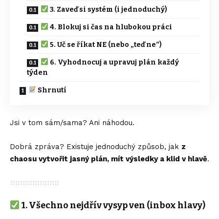
3. Zaveď si systém (i jednoduchý)
4. Blokuj si čas na hlubokou práci
5. Uč se říkat NE (nebo „teď ne“)
6. Vyhodnocuj a upravuj plán každý
týden
Shrnutí
Jsi v tom sám/sama? Ani náhodou.
Dobrá zpráva? Existuje jednoduchý způsob, jak
z
chaosu vytvořit jasný plán, mít výsledky a klid v hlavě
.
1.
Všechno nejdřív vysyp ven (inbox hlavy)