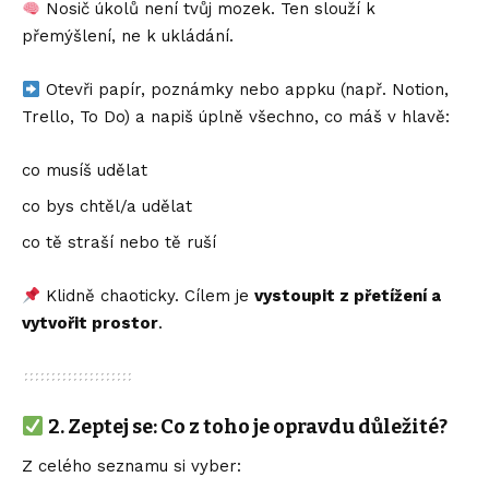
Nosič úkolů není tvůj mozek. Ten slouží k
přemýšlení, ne k ukládání.
Otevři papír, poznámky nebo appku (např. Notion,
Trello, To Do) a napiš úplně všechno, co máš v hlavě:
co musíš udělat
co bys chtěl/a udělat
co tě straší nebo tě ruší
Klidně chaoticky. Cílem je
vystoupit z přetížení a
vytvořit prostor
.
2.
Zeptej se: Co z toho je opravdu důležité?
Z celého seznamu si vyber: