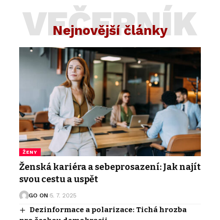
VEČERNÍK
Nejnovější články
ŽENY
Ženská kariéra a sebeprosazení: Jak najít
svou cestu a uspět
GO ON
5. 7. 2025
Dezinformace a polarizace: Tichá hrozba