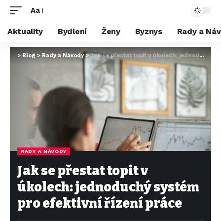
Aa
Aktuality
Bydlení
Ženy
Byznys
Rady a Ná
>
Blog
>
Rady a Návody
>
Jak se přestat topit v úkolech: jednoduchý systém pro efektivní řízení práce
RADY A NÁVODY
Jak se přestat topit v
úkolech: jednoduchý systém
pro efektivní řízení práce