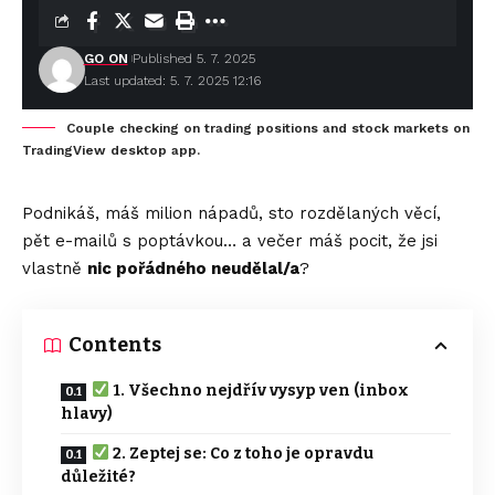
GO ON
Published 5. 7. 2025
Last updated: 5. 7. 2025 12:16
Couple checking on trading positions and stock markets on
TradingView desktop app.
Podnikáš, máš milion nápadů, sto rozdělaných věcí,
pět e-mailů s poptávkou… a večer máš pocit, že jsi
vlastně
nic pořádného neudělal/a
?
Contents
1. Všechno nejdřív vysyp ven (inbox
hlavy)
2. Zeptej se: Co z toho je opravdu
důležité?