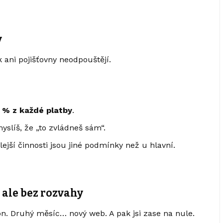
y
 ani pojišťovny neodpouštějí.
 % z každé platby
.
yslíš, že „to zvládneš sám“.
lejší činnosti jsou jiné podmínky než u hlavní.
 ale bez rozvahy
fon. Druhý měsíc… nový web. A pak jsi zase na nule.