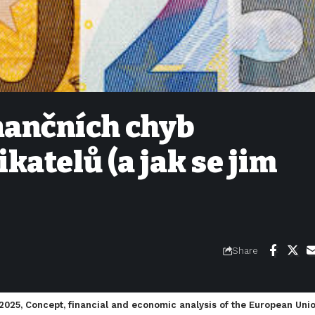
inančních chyb
katelů (a jak se jim
Share
2025, Concept, financial and economic analysis of the European Uni