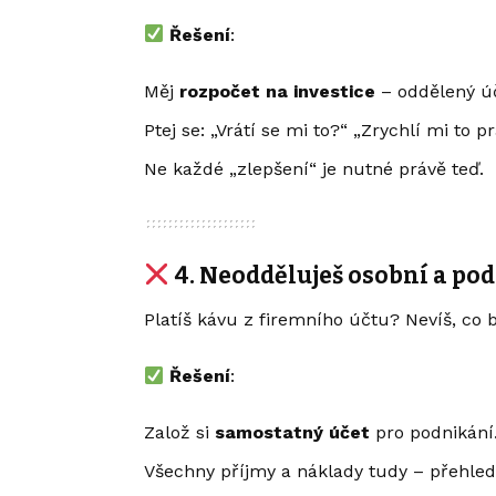
Řešení
:
Měj
rozpočet na investice
– oddělený úč
Ptej se: „Vrátí se mi to?“ „Zrychlí mi to 
Ne každé „zlepšení“ je nutné právě teď.
4.
Neodděluješ osobní a pod
Platíš kávu z firemního účtu? Nevíš, co
Řešení
:
Založ si
samostatný účet
pro podnikání
Všechny příjmy a náklady tudy – přehled