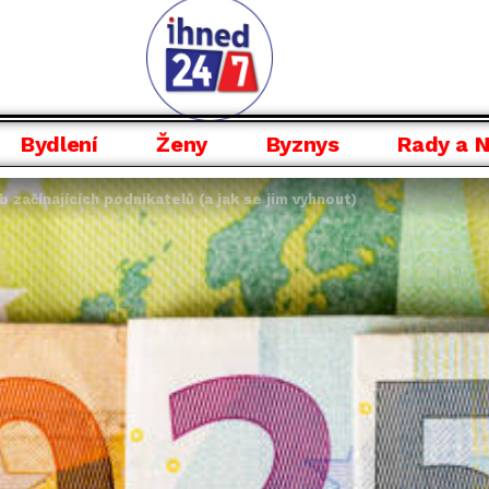
Bydlení
Ženy
Byznys
Rady a 
b začínajících podnikatelů (a jak se jim vyhnout)