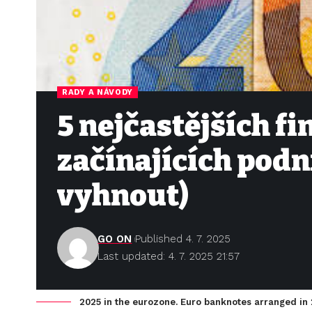
RADY A NÁVODY
5 nejčastějších f
začínajících podni
vyhnout)
GO ON
Published 4. 7. 2025
Last updated: 4. 7. 2025 21:57
2025 in the eurozone. Euro banknotes arranged in 