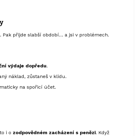
y
 Pak přijde slabší období… a jsi v problémech.
ční výdaje dopředu
.
ný náklad, zůstaneš v klidu.
maticky na spořicí účet.
to i o
zodpovědném zacházení s penězi
. Když