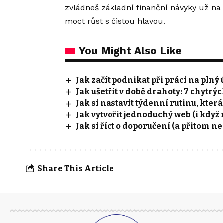
zvládneš základní finanční návyky už n
moct růst s čistou hlavou.
You Might Also Like
Jak začít podnikat při práci na pln
Jak ušetřit v době drahoty: 7 chytr
Jak si nastavit týdenní rutinu, kter
Jak vytvořit jednoduchý web (i když 
Jak si říct o doporučení (a přitom n
Share This Article