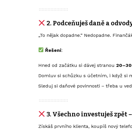
2.
Podceňuješ daně a odvod
„To nějak dopadne.“ Nedopadne. Finančák
Řešení
:
Hned od začátku si dávej stranou
20–30
Domluv si schůzku s účetním, i když si m
Sleduj si daňové povinnosti – třeba u ved
3.
Všechno investuješ zpět –
Získáš prvního klienta, koupíš nový tele