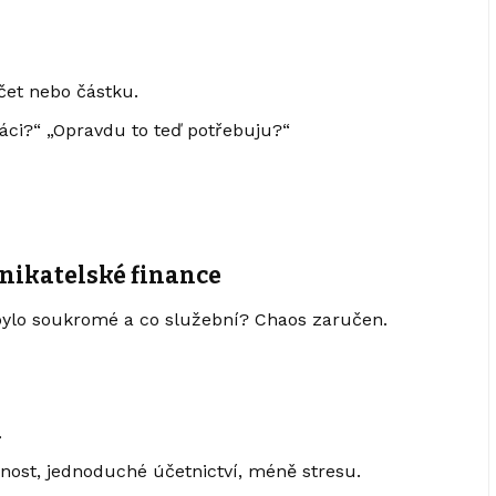
et nebo částku.
práci?“ „Opravdu to teď potřebuju?“
nikatelské finance
 bylo soukromé a co služební? Chaos zaručen.
.
nost, jednoduché účetnictví, méně stresu.