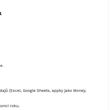
h
e.
dajů (Excel, Google Sheets, appky jako Money,
konci roku.