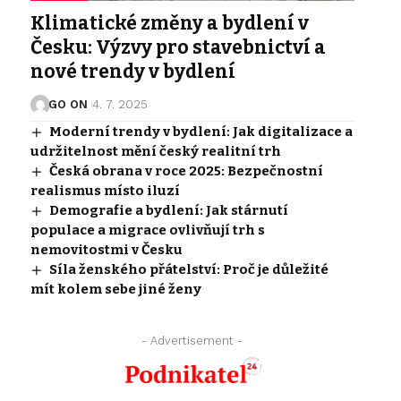
Klimatické změny a bydlení v
Česku: Výzvy pro stavebnictví a
nové trendy v bydlení
GO ON
4. 7. 2025
Moderní trendy v bydlení: Jak digitalizace a
udržitelnost mění český realitní trh
Česká obrana v roce 2025: Bezpečnostní
realismus místo iluzí
Demografie a bydlení: Jak stárnutí
populace a migrace ovlivňují trh s
nemovitostmi v Česku
Síla ženského přátelství: Proč je důležité
mít kolem sebe jiné ženy
- Advertisement -