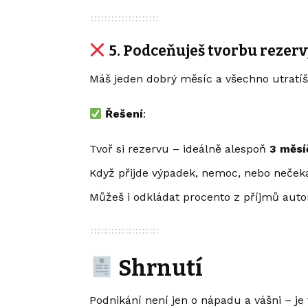
5.
Podceňuješ tvorbu rezerv
Máš jeden dobrý měsíc a všechno utratíš.
Řešení
:
Tvoř si rezervu – ideálně alespoň
3 měsí
Když přijde výpadek, nemoc, nebo nečeka
Můžeš i odkládat procento z příjmů auto
Shrnutí
Podnikání není jen o nápadu a vášni – je 