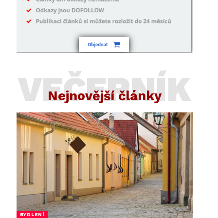
VEČERNÍK
Nejnovější články
BYDLENÍ