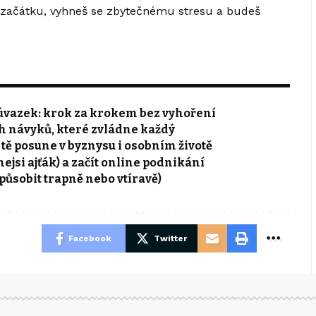
a začátku, vyhneš se zbytečnému stresu a budeš
ý úvazek: krok za krokem bez vyhoření
ých návyků, které zvládne každý
á tě posune v byznysu i osobním životě
nejsi ajťák) a začít online podnikání
epůsobit trapně nebo vtíravě)
Facebook
Twitter