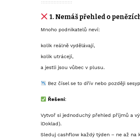
1.
Nemáš přehled o penězíc
Mnoho podnikatelů neví:
kolik reálně vydělávají,
kolik utrácejí,
a jestli jsou vůbec v plusu.
Bez čísel se to dřív nebo později sesyp
Řešení
:
Vytvoř si jednoduchý přehled příjmů a vý
iDoklad).
Sleduj cashflow každý týden – ne až na 