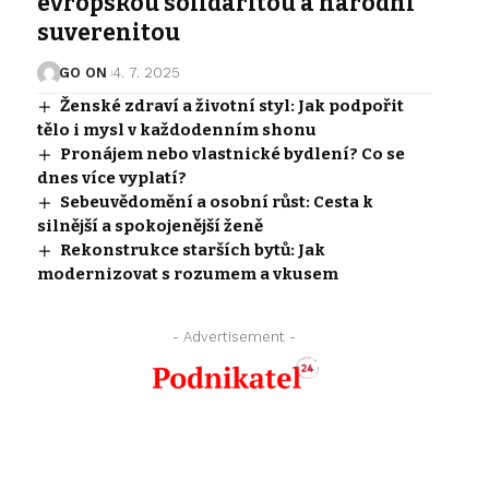
evropskou solidaritou a národní
suverenitou
GO ON
4. 7. 2025
Ženské zdraví a životní styl: Jak podpořit
tělo i mysl v každodenním shonu
Pronájem nebo vlastnické bydlení? Co se
dnes více vyplatí?
Sebeuvědomění a osobní růst: Cesta k
silnější a spokojenější ženě
Rekonstrukce starších bytů: Jak
modernizovat s rozumem a vkusem
- Advertisement -