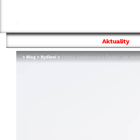
Aktuality
>
Blog
>
Bydlení
>
Chytrá domácnost v Česku: Jak tech