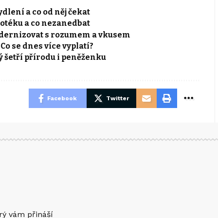
dlení a co od něj čekat
potéku a co nezanedbat
odernizovat s rozumem a vkusem
o se dnes více vyplatí?
ý šetří přírodu i peněženku
Facebook
Twitter
erý vám přináší