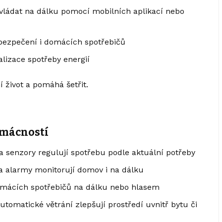
ovládat na dálku pomocí mobilních aplikací nebo
zabezpečení i domácích spotřebičů
lizace spotřeby energií
život a pomáhá šetřit.
omácností
 a senzory regulují spotřebu podle aktuální potřeby
 alarmy monitorují domov i na dálku
domácích spotřebičů na dálku nebo hlasem
tomatické větrání zlepšují prostředí uvnitř bytu či