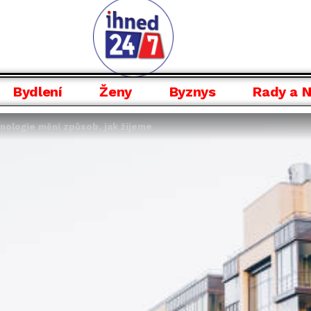
Bydlení
Ženy
Byznys
Rady a 
nologie mění způsob, jak žijeme