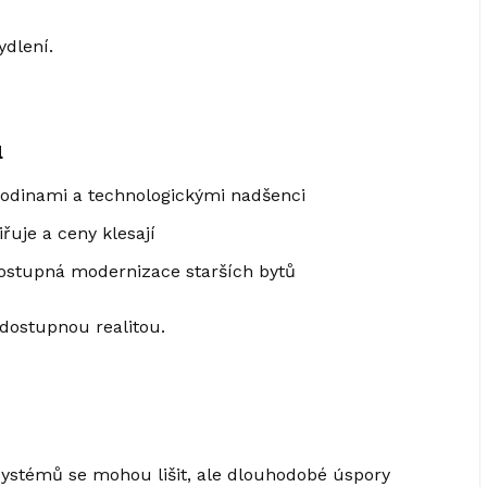
ydlení.
u
odinami a technologickými nadšenci
řuje a ceny klesají
postupná modernizace starších bytů
dostupnou realitou.
 systémů se mohou lišit, ale dlouhodobé úspory