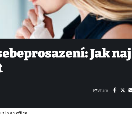
sebeprosazení: Jak naj
t
Share
t in an office