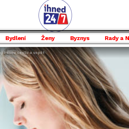
Bydlení
Ženy
Byznys
Rady a 
jít svou cestu a uspět