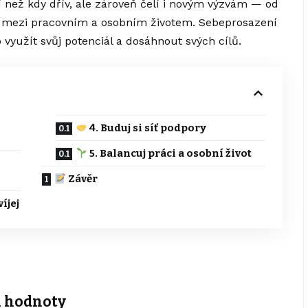
 než kdy dřív, ale zároveň čelí i novým výzvám — od
í mezi pracovním a osobním životem. Sebeprosazení
využít svůj potenciál a dosáhnout svých cílů.
4. Buduj si síť podpory
5. Balancuj práci a osobní život
Závěr
íjej
 a hodnoty