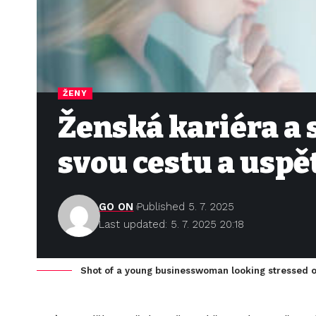
ŽENY
Ženská kariéra a 
svou cestu a uspě
GO ON
Published 5. 7. 2025
Last updated: 5. 7. 2025 20:18
Shot of a young businesswoman looking stressed ou