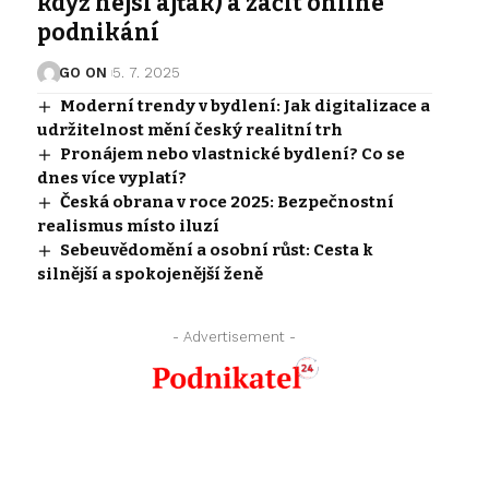
když nejsi ajťák) a začít online
podnikání
GO ON
5. 7. 2025
Moderní trendy v bydlení: Jak digitalizace a
udržitelnost mění český realitní trh
Pronájem nebo vlastnické bydlení? Co se
dnes více vyplatí?
Česká obrana v roce 2025: Bezpečnostní
realismus místo iluzí
Sebeuvědomění a osobní růst: Cesta k
silnější a spokojenější ženě
- Advertisement -