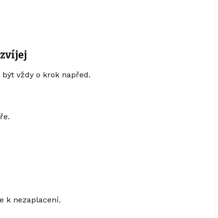
zvíjej
 být vždy o krok napřed.
ře.
 je k nezaplacení.