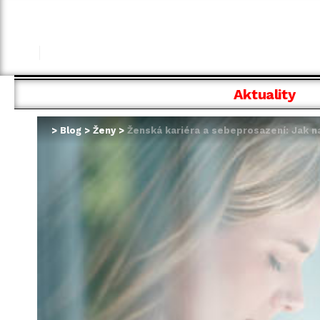
Aktuality
>
Blog
>
Ženy
>
Ženská kariéra a sebeprosazení: Jak na