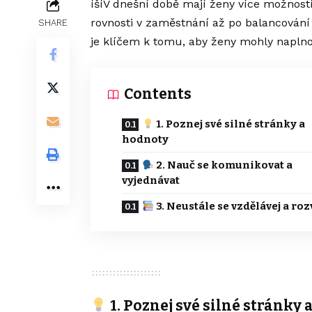
íšíV dnešní době mají ženy více možností
rovnosti v zaměstnání až po balancován
SHARE
je klíčem k tomu, aby ženy mohly naplno 
Contents
1. Poznej své silné stránky a
hodnoty
2. Nauč se komunikovat a
vyjednávat
3. Neustále se vzdělávej a rozv
1. Poznej své silné stránky