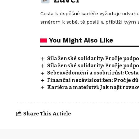
Cesta k úspěšné kariéře vyžaduje odvahu,
směrem k sobě, tě posílí a přiblíží tvým s
You Might Also Like
Síla ženské solidarity: Proč je pod
Síla ženské solidarity: Proč je pod
Sebeuvědomění a osobní růst: Cesta k
Finanční nezávislost žen: Proč je důl
Kariéra a mateřství: Jak najít rovn
Share This Article