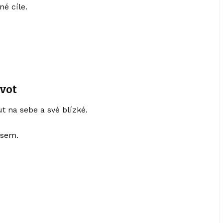
né cíle.
ivot
 na sebe a své blízké.
asem.