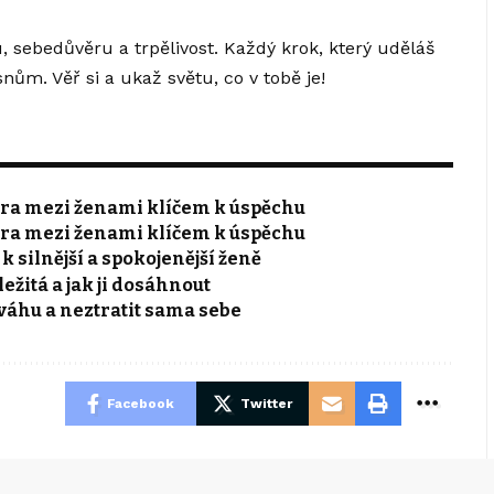
 sebedůvěru a trpělivost. Každý krok, který uděláš
nům. Věř si a ukaž světu, co v tobě je!
pora mezi ženami klíčem k úspěchu
pora mezi ženami klíčem k úspěchu
 silnější a spokojenější ženě
ežitá a jak ji dosáhnout
ováhu a neztratit sama sebe
Facebook
Twitter